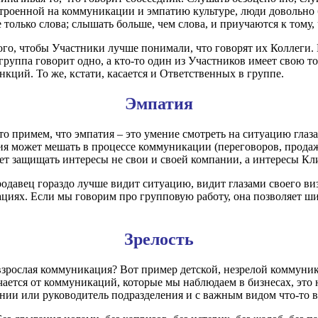
троенной на коммуникации и эмпатию культуре, люди довольно б
олько слова; слышать больше, чем слова, и приучаются к тому, 
того, чтобы Участники лучше понимали, что говорят их Коллеги.
группа говорит одно, а кто-то один из Участников имеет свою то
нкций. То же, кстати, касается и Ответственных в группе.
Эмпатия
то примем, что эмпатия – это умение смотреть на ситуацию глаза
я может мешать в процессе коммуникации (переговоров, продаж)
дет защищать интересы не свои и своей компании, а интересы Кл
одавец гораздо лучше видит ситуацию, видит глазами своего ви
циях. Если мы говорим про групповую работу, она позволяет ши
Зрелость
и взрослая коммуникация? Вот пример детской, незрелой коммуник
чается от коммуникаций, которые мы наблюдаем в бизнесах, это 
пании или руководитель подразделения и с важным видом что-то 