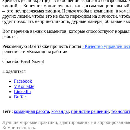
Зрелость (если вкратце) – это общение взрослого со взрослым. 
эмоций… Конечно эмоции очень важны, я сам эмоциональный ч
– это неуправляемая эмоция. Нельзя чтобы в компании, в коман
других людей, чтобы это не было переходом на личности, что
будет позволять неприветливость, дурные манеры, обидные вы
Вот перечень важных моментов, которые способствуют нормаль
работы.
Рекомендую Вам также прочесть посты
«Качество управленче
решения» и «Командная работа».
Спасибо Вам! Удачи!
Поделиться
Facebook
VKontakte
LinkedIn
Buffer
Теги:
командная работа
,
команды
,
принятие решений
,
технолог
Лучшие мировые практики, адаптированные и апробированные
Компетентность.