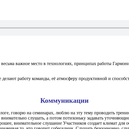
весьма важное место в технологиях, принципах работы Гармон
ые делают работу команды, её атмосферу продуктивной и спосо
Коммуникации
оге, говорю на семинарах, люблю на эту тему проводить тренин
о внимательно слушать, а потом потихоньку задавать уточняющи
шее, внимательное слушание Участников создает климат для об
иначивая то, что говорит собеседник. Слушать безоценочно, слуш