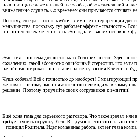
но в принципе даже в нашей, не особо доброжелательной и нас
внимательно слушать. Со временем они приучаются слушать не т
Поэтому, еще раз – используйте взаимные интерпретации для 
меньшинства, поскольку тут работает эффект «стадности». Вся 
что этот человек хочет сказать. Это одна из ваших основных фу
Эмпатия – это тема для нескольких больших постов. Здесь прос
сожалению, такой абсолютно ошибочный стереотип, что эмпати
начнёт эмпатировать, он встанет на точку зрения Клиента и бу
Чушь собачья! Всё с точностью до наоборот! Эмпатирующий пр
же товар. Поэтому эмпатия абсолютно необходима в коммуника
решение. Поэтому приучайте своих сотрудников к эмпатии!
Ещё одна тема для серьезного разговора. Что такое зрелая, ил
требует купить игрушку. Если Вы думаете, что это сильно отли
– позиция Родителя. Идет командная работа, встает глава ком