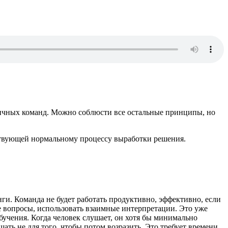
ичных команд. Можно соблюсти все остальные принципы, но
бствующей нормальному процессу выработки решения.
ги. Команда не будет работать продуктивно, эффективно, если
е вопросы, использовать взаимные интерпретации. Это уже
учения. Когда человек слушает, он хотя бы минимально
ать не для того, чтобы потом возразить. Это требует времени,