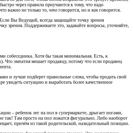
ыстро через правила приучаются к тому, что надо
что важно не только то,
что
говорится, но и
как
говорится.
 Если Вы Ведущий, всегда защищайте точку зрения
чку зрения. Поддерживаете это, задавайте вопросы, уточняйте,
ми собеседника. Хотя бы такая минимальная. Есть, к
. Что эмпатия мешает продавцу, потому что если продавец
иента.
зави и лучше подберет правильные слова, чтобы продать свой
ре увидеть ситуацию и выработать более качественное
ации – ребенок лег на пол в супермаркете, дрыгает ногами,
не так! Там просто на пол ложатся фигурально. Либо наоборот
вещает, причём из такой родительской, назидательный позиции.