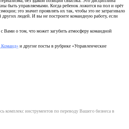
патернализма, без эдакой позиции свысока. Это дисциплина
ны быть управляемыми. Когда ребенок ложится на пол и орёт
эмоции; это значит проявлять их так, чтобы это не затрагивало
 других людей. И вы не построите командную работу, если
с Вами о том, что может загубить атмосферу командной
 Команд»
и другие посты в рубрике «Управленческие
есь комплекс инструментов по переводу Вашего бизнеса в