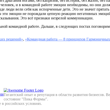
Без дрыгания ногами, без капризов, без истерик, без жалоб, без 
еловек, и в командной работе эмоции необходимы, но они долж
де люди вели себя как испорченные дети. Это не значит прятать 
бы эти эмоции не порождали цепную реакцию негативных эмоций
сказывания. Это всё признаки незрелой коммуникации.
ной командной работе. Дальше, в следующих постах поговорим 
ских решений»
,
«Командная работа — 8 принципов Гармоничных
ии
Гигантский опыт и репутация в области развития бизнесов. В
состояние "Пика Формы".
 в российских условиях.