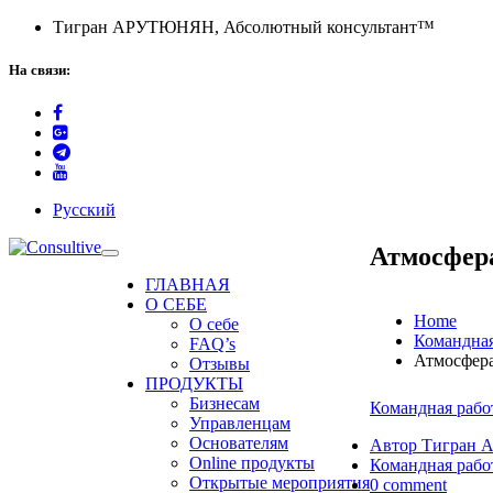
Тигран АРУТЮНЯН, Абсолютный консультант™
На связи:
Русский
Атмосфера
ГЛАВНАЯ
О СЕБЕ
Home
О себе
Командная
FAQ’s
Атмосфера
Отзывы
ПРОДУКТЫ
Бизнесам
Командная рабо
Управленцам
Основателям
Автор Тигран
Online продукты
Командная рабо
Открытые мероприятия
0 comment