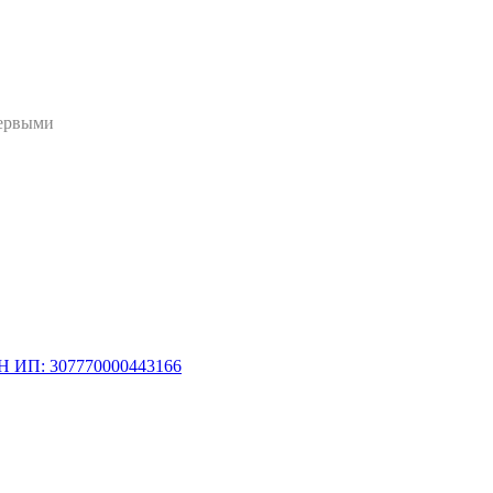
первыми
Н ИП: 307770000443166